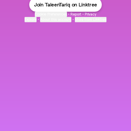
Join TaleenTariq on Linktree
Cookie Preferences
•
Report
•
Privacy
Explore
•
About this account
•
More from Linktree