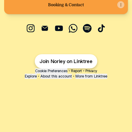
Booking & Contact
@Norley Instagram
@Norley Email
@Norley YouTube
@Norley WhatsApp
@Norley Spotify
@Norley Tik
Join Norley on Linktree
Cookie Preferences
•
Report
•
Privacy
Explore
•
About this account
•
More from Linktree