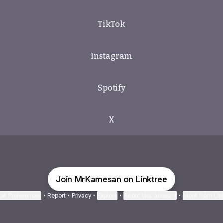
TikTok
Instagram
Spotify
X
Join MrKamesan on Linktree
ie Preferences
•
Report
•
Privacy
•
Explore
•
About this account
•
More from Lin