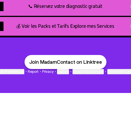
📞 Réservez votre diagnostic gratuit
💰 Voir les Packs et Tarifs Explore mes Services
Join MadamContact on Linktree
ie Preferences
•
Report
•
Privacy
•
Explore
•
About this account
•
More from Lin