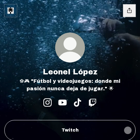
Leonel López
⚽🎮 "Fútbol y videojuegos: donde mi
pasión nunca deja de jugar." 🌟
Leonel López Instagram
Leonel López YouTube
Leonel López TikTok
Leonel López Tw
Twitch