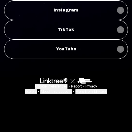
Instagram
TikTok
YouTube
Cookie Preferences
•
Report
•
Privacy
Explore
•
About this account
•
More from Linktree