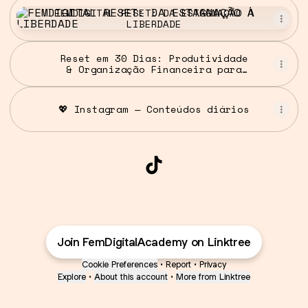
FEMDIGITAL RESET: DA ESTAGNAÇÃO À LIBERDADE
FEMDIGITAL RESET: DA ESTAGNAÇÃO À
LIBERDADE
Reset em 30 Dias: Produtividade
& Organização Financeira para
Mulheres
💖 Instagram — Conteúdos diários
FemDigital Academy Tik
Join FemDigitalAcademy on Linktree
Cookie Preferences
•
Report
•
Privacy
Explore
•
About this account
•
More from Linktree