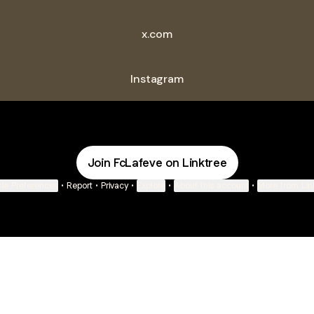
x.com
Instagram
Join FcLafeve on Linktree
ie Preferences
•
Report
•
Privacy
•
Explore
•
About this account
•
More from Lin