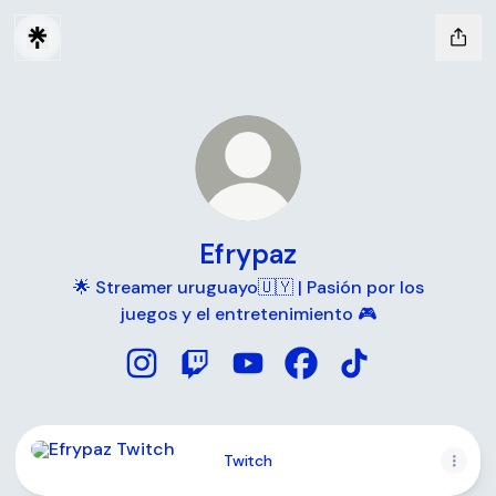
Efrypaz
🌟 Streamer uruguayo🇺🇾 | Pasión por los
juegos y el entretenimiento 🎮
Efrypaz Instagram
Efrypaz Twitch
Efrypaz YouTube
Efrypaz Facebook
Efrypaz TikTok
Twitch
Twitch