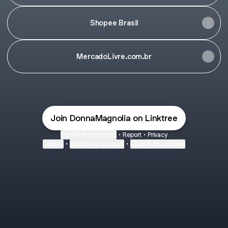
Shopee Brasil
MercadoLivre.com.br
Join DonnaMagnolia on Linktree
Cookie Preferences
•
Report
•
Privacy
Explore
•
About this account
•
More from Linktree