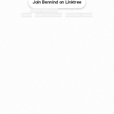
Join Bennind on Linktree
Cookie Preferences
•
Report
•
Privacy
Explore
•
About this account
•
More from Linktree