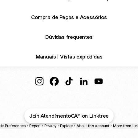
Compra de Peças e Acessórios
Dúvidas frequentes
Manuais | Vistas explodidas
@AtendimentoCAF Instagram
@AtendimentoCAF Facebook
@AtendimentoCAF TikTok
@AtendimentoCAF Lin
@AtendimentoCA
Join AtendimentoCAF on Linktree
ie Preferences
•
Report
•
Privacy
•
Explore
•
About this account
•
More from Lin