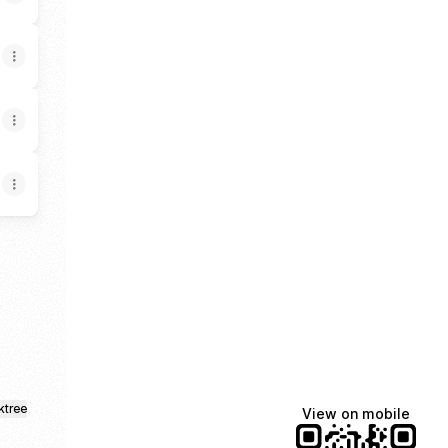
kedIn
F YouTube
ktree
View on mobile