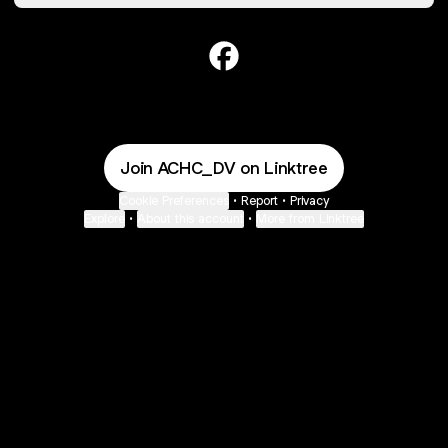
@ACHC_DV Facebook
Join ACHC_DV on Linktree
Cookie Preferences
•
Report
•
Privacy
Explore
•
About this account
•
More from Linktree