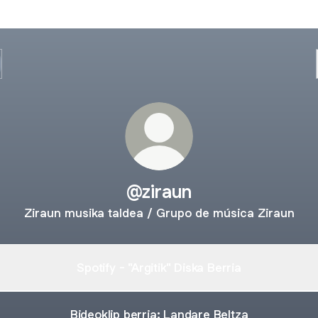
@ziraun
Ziraun musika taldea / Grupo de música Ziraun
Spotify - "Argitik" Diska Berria
Bideoklip berria: Landare Beltza