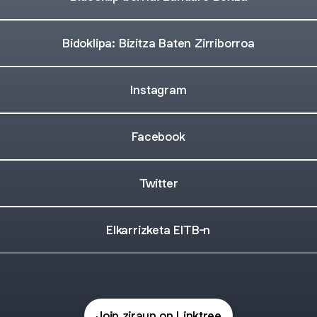
Bidoklipa: Bizitza Baten Zirriborroa
Instagram
Facebook
Twitter
Elkarrizketa EITB-n
Join ziraun on Linktree