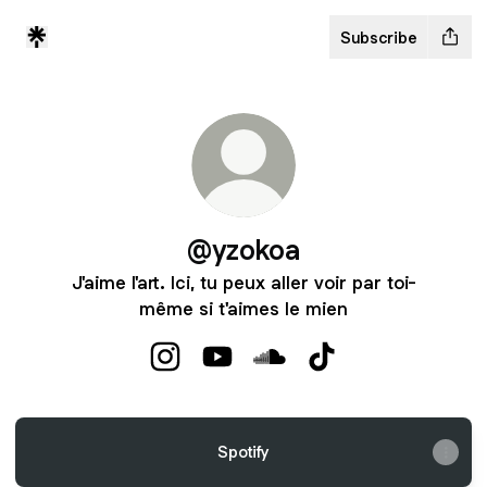
Subscribe
@yzokoa
J'aime l'art. Ici, tu peux aller voir par toi-
même si t'aimes le mien
@yzokoa Instagram
@yzokoa YouTube
@yzokoa SoundCloud
@yzokoa TikTok
Spotify