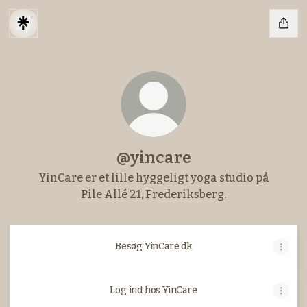
@yincare
YinCare er et lille hyggeligt yoga studio på
Pile Allé 21, Frederiksberg.
Besøg YinCare.dk
Log ind hos YinCare