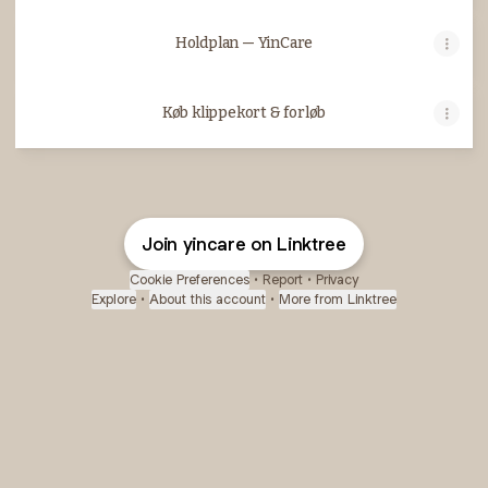
Holdplan — YinCare
Køb klippekort & forløb
Join yincare on Linktree
Cookie Preferences
•
Report
•
Privacy
Explore
•
About this account
•
More from Linktree