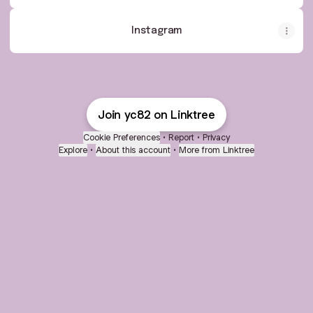
Instagram
Join yc82 on Linktree
Cookie Preferences
•
Report
•
Privacy
Explore
•
About this account
•
More from Linktree