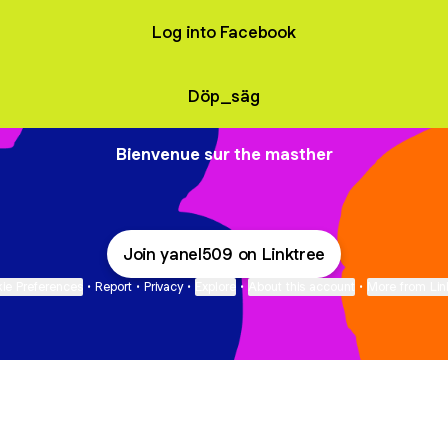
Log into Facebook
Döp_säg
Bienvenue sur the masther
Join yanel509 on Linktree
ie Preferences
•
Report
•
Privacy
•
Explore
•
About this account
•
More from Lin