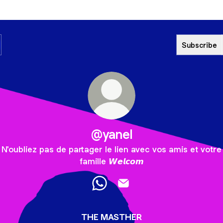
Subscribe
@yanel
N'oubliez pas de partager le lien avec vos amis et votre
famille 𝙒𝙚𝙡𝙘𝙤𝙢
@yanel WhatsApp
@yanel Email
THE MASTHER