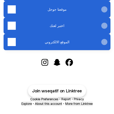
موقعنا جوجل
اختبر لغتك
الموقع الالكتروني
@wallstreetenglish_qatif Instagram
@wallstreetenglish_qatif Sna
@wallstreetenglish_qa
Join wseqatif on Linktree
Cookie Preferences
•
Report
•
Privacy
Explore
•
About this account
•
More from Linktree