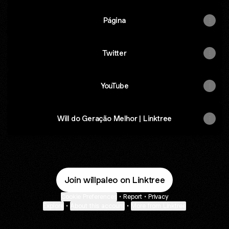
Página
Twitter
YouTube
Will do Geração Melhor | Linktree
Join willpaleo on Linktree
Cookie Preferences
•
Report
•
Privacy
Explore
•
About this account
•
More from Linktree