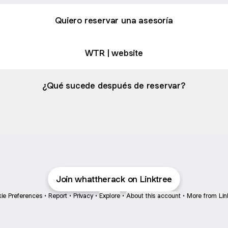
Quiero reservar una asesoría
WTR | website
¿Qué sucede después de reservar?
as :)
Clientas :)
Gallery
·
3 photos
Join whattherack on Linktree
ie Preferences
•
Report
•
Privacy
•
Explore
•
About this account
•
More from Lin