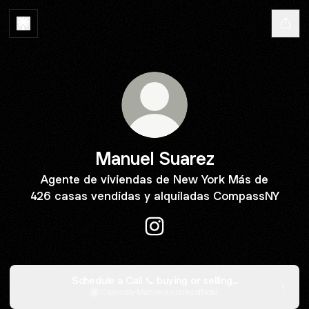
Manuel Suarez
Agente de viviendas de New York Más de
426 casas vendidas y alquiladas CompassNY
Manuel Suarez Instagram
Schedule a Call 📞 buying or selling..
Calendly
·
Manuelasuarezofficial