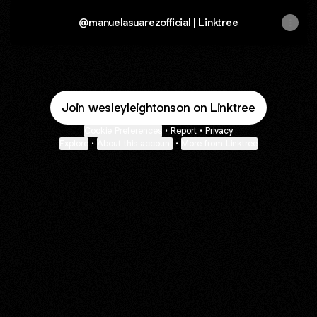
@manuelasuarezofficial | Linktree
Join wesleyleightonson on Linktree
Cookie Preferences
•
Report
•
Privacy
Explore
•
About this account
•
More from Linktree