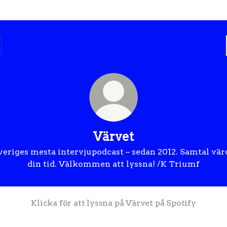
Värvet
veriges mesta intervjupodcast – sedan 2012. Samtal vär
din tid. Välkommen att lyssna! /K Triumf
Klicka för att lyssna på Värvet på Spotify