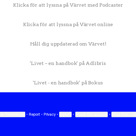
Klicka för att lyssna på Värvet med Podcaster
Klicka för att lyssna på Värvet online
Håll dig uppdaterad om Värvet!
'Livet – en handbok' på Adlibris
'Livet - en handbok' på Bokus
ie Preferences
•
Report
•
Privacy
•
Explore
•
About this account
•
More from Lin