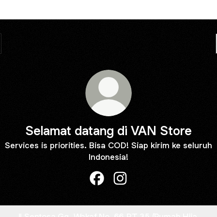
Selamat datang di VAN Store
Services is priorities. Bisa COD! Siap kirim ke seluruh
Indonesia!
Selamat datang di VAN Store F
Selamat datang di VAN St
Jl Sentosa Gg. Wakaf No. 66 RT 35 (Rumah Hijau