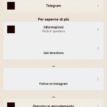
Telegram
Per saperne di più
Informazioni
FAQs
·
6 questions
Indicazioni stradali - via Pietro Romano 33, Roma
Indicazioni stradali - via Pietro Romano 33, Roma
Via Pietro Romano, 33, Roma
Get directions
...
I video più recenti su Instagram
I video più recenti su Instagram
valentinascarozza ‧ 977 followers
Follow on Instagram
...
Prenota un appuntamento