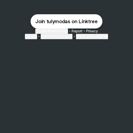
Join tulymodas on Linktree
Cookie Preferences
•
Report
•
Privacy
Explore
•
About this account
•
More from Linktree