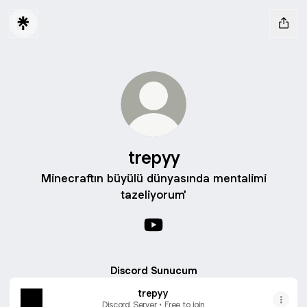
trepyy
Minecraftın büyülü dünyasında mentalimi
tazeliyorum'
trepyy YouTube
Discord Sunucum
trepyy
Discord Server • Free to join