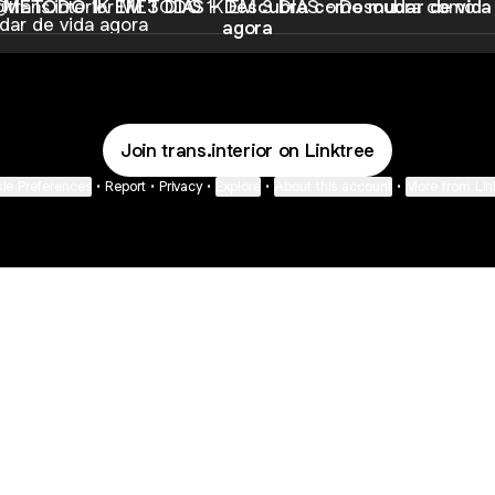
MÉTODO 1K EM 3 DIAS - Descubra como mudar de vida
agora
Join trans.interior on Linktree
ie Preferences
•
Report
•
Privacy
•
Explore
•
About this account
•
More from Lin
next
bout