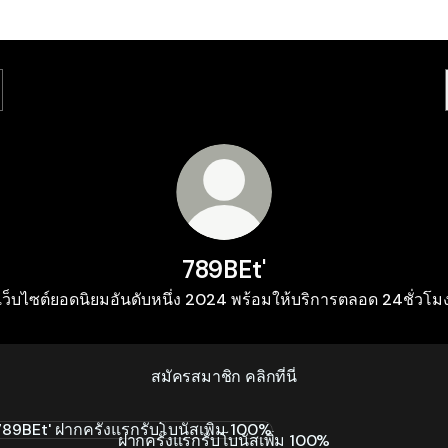
789BEt'
เว็บไซต์ยอดนิยมอันดับหนึ่ง 2024 พร้อมให้บริการตลอด 24ชั่วโม
สมัครสมาชิก คลิกที่นี่
ั้งแรกรับโบนัสเพิ่ม 100%
ฝากครั้งแรกรับโบนัสเพิ่ม 100%