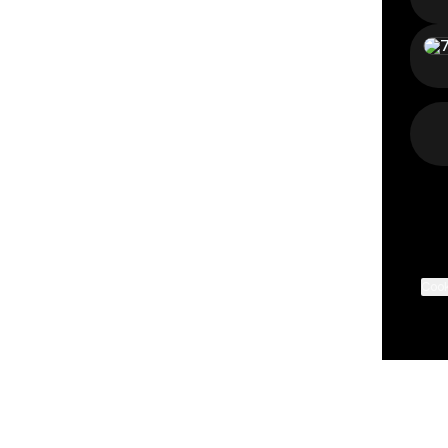
สุ่มแ
Cook
About this account
Explore other Linktrees
More from Linktree