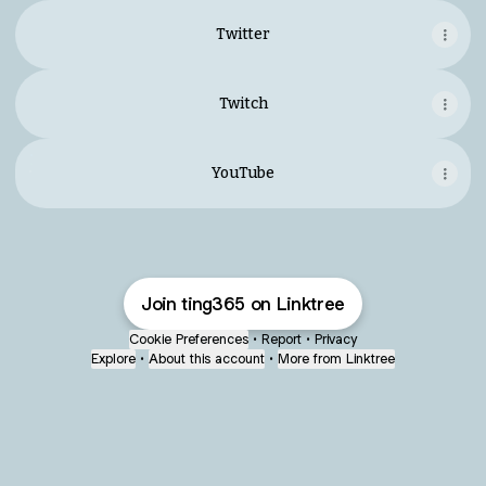
Twitter
Twitch
YouTube
YouTube
Join ting365 on Linktree
Cookie Preferences
•
Report
•
Privacy
Explore
•
About this account
•
More from Linktree