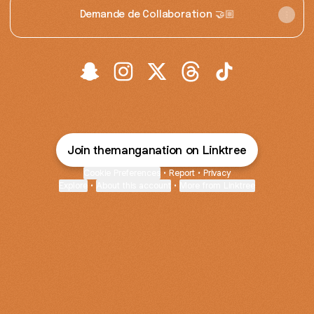
Demande de Collaboration 🤝🏼
The Manga Nation 🥢 Snapchat
The Manga Nation 🥢 Instagram
The Manga Nation 🥢 X
The Manga Nation 🥢 T
The Manga Nation
Join themanganation on Linktree
Cookie Preferences
•
Report
•
Privacy
Explore
•
About this account
•
More from Linktree