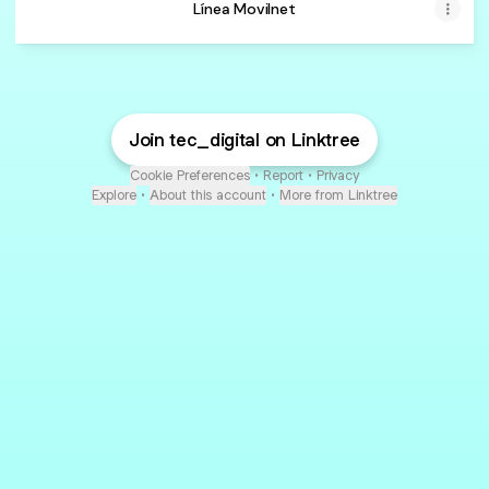
Línea Movilnet
Join tec_digital on Linktree
Cookie Preferences
•
Report
•
Privacy
Explore
•
About this account
•
More from Linktree