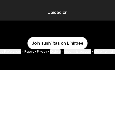
Ubicación
Join sushilitas on Linktree
ie Preferences
•
Report
•
Privacy
•
Explore
•
About this account
•
More from Lin