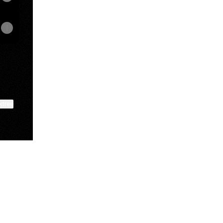
ktree
View on mobile