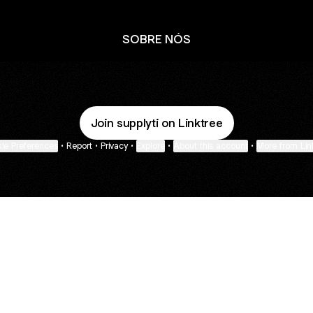
SOBRE NÓS
Join supplyti on Linktree
ie Preferences
•
Report
•
Privacy
•
Explore
•
About this account
•
More from Lin