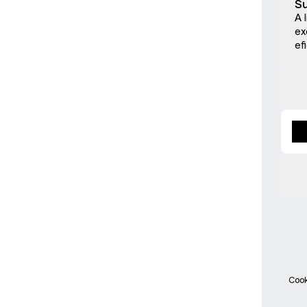
Su
A 
ex
ef
Cook