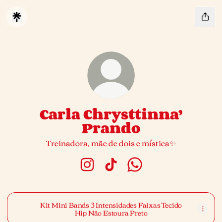
Carla Chrysttinna’
Prando
Treinadora, mãe de dois e mística✨
Carla Chrysttinna’ Prando Instagr
Carla Chrysttinna’ Prando T
Carla Chrysttinna’ Pr
Kit Mini Bands 3 Intensidades Faixas Tecido
Hip Não Estoura Preto