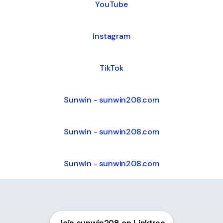
YouTube
Instagram
TikTok
Sunwin - sunwin208.com
Sunwin - sunwin208.com
Sunwin - sunwin208.com