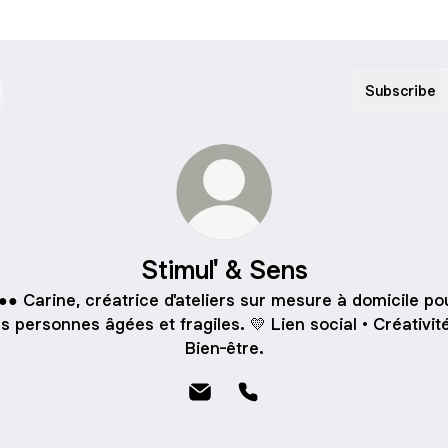
Subscribe
Stimul' & Sens
●● Carine, créatrice d'ateliers sur mesure à domicile po
es personnes âgées et fragiles. 💛 Lien social • Créativité
Bien-être.
Stimul' & Sens Email
Stimul' & Sens Phone