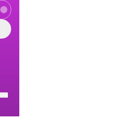
ram
ktree
View on mobile