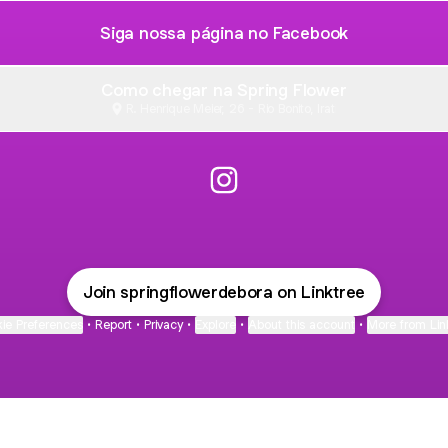
Siga nossa página no Facebook
Como chegar na Spring Flower
R. Henrique Meier, 26 - Rio Bonito, Irati
@springflowerdebora Instag
Join springflowerdebora on Linktree
ie Preferences
•
Report
•
Privacy
•
Explore
•
About this account
•
More from Lin