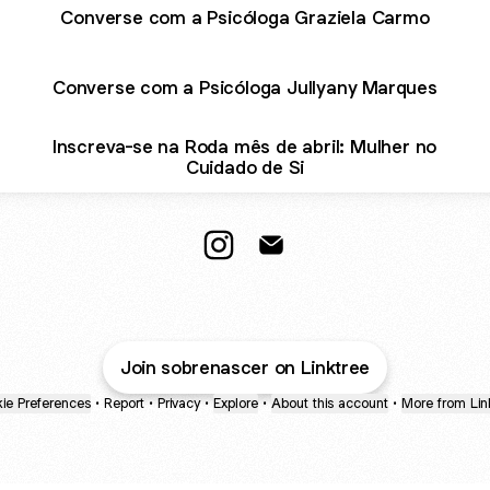
Converse com a Psicóloga Graziela Carmo
Converse com a Psicóloga Jullyany Marques
Inscreva-se na Roda mês de abril: Mulher no
Cuidado de Si
@sobre.nascer Instagram
@sobre.nascer Email
Join sobrenascer on Linktree
ie Preferences
•
Report
•
Privacy
•
Explore
•
About this account
•
More from Lin