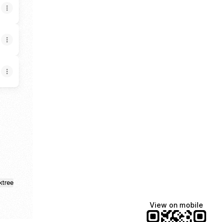
ktree
View on mobile