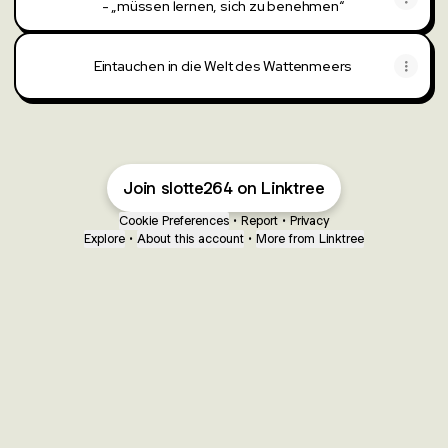
- „müssen lernen, sich zu benehmen“
Eintauchen in die Welt des Wattenmeers
Join slotte264 on Linktree
Cookie Preferences
•
Report
•
Privacy
Explore
•
About this account
•
More from Linktree