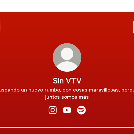
Sin VTV
uscando un nuevo rumbo, con cosas maravillosas, porq
juntos somos más
Sin VTV Instagram
Sin VTV YouTube
Sin VTV Spotify
Río