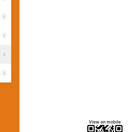
am
nkedIn
View on mobile