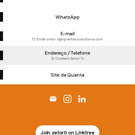
WhatsApp
E-mail
Email
·
setor.ti@quantaconsultoria.com
Endereço / Telefone
Contact
·
Setor Ti
Site da Quanta
Suporte TI - Quanta Email
Suporte TI - Quanta Instagr
Suporte TI - Quanta Li
Join setorti on Linktree