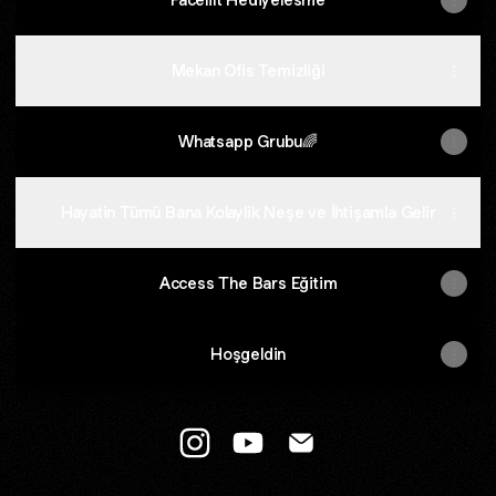
Mekan Ofis Temizliği
Whatsapp Grubu🌈
Hayatin Tümü Bana Kolaylik Neşe ve İhtişamla Gelir
Access The Bars Eğitim
Hoşgeldin
@sedacetintas Instagram
@sedacetintas YouTube
@sedacetintas Email