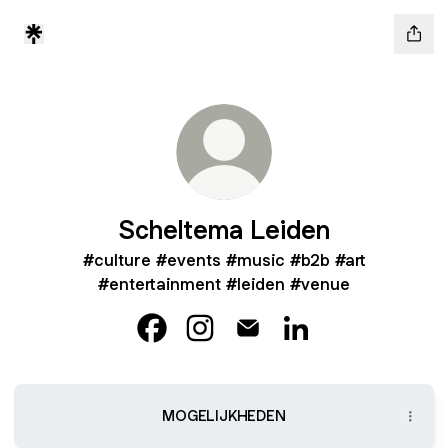
Scheltema Leiden
#culture #events #music #b2b #art
#entertainment #leiden #venue
Scheltema Leiden Facebook
Scheltema Leiden Instagram
Scheltema Leiden Email
Scheltema Leiden L
MOGELIJKHEDEN