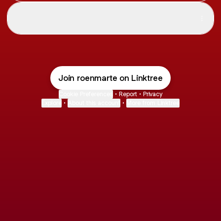
Spotify
Spotify
Join roenmarte on Linktree
Cookie Preferences
•
Report
•
Privacy
Explore
•
About this account
•
More from Linktree