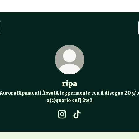
ripa
Aurora Ripamonti fissatA leggermente con il disegno 20 y/
a(c)quario enfj 2w3
ripa Instagram
ripa TikTok