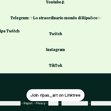
Youtube🫂
Telegram: ✨Lo straordinario mondo di Ripa&co✨
ch
Twitch
Instagram
TikTok
Join ripas_art on Linktree
ie Preferences
•
Report
•
Privacy
•
Explore
•
About this account
•
More from Lin