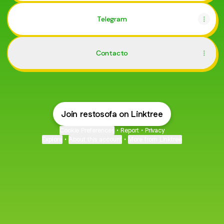
Telegram
Contacto
Join restosofa on Linktree
Cookie Preferences
•
Report
•
Privacy
Explore
•
About this account
•
More from Linktree