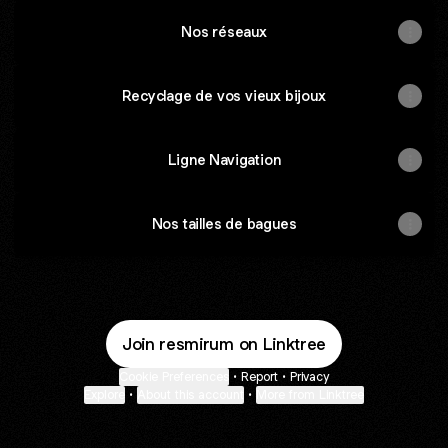
Nos réseaux
Recyclage de vos vieux bijoux
Ligne Navigation
Nos tailles de bagues
Join resmirum on Linktree
Cookie Preferences
•
Report
•
Privacy
Explore
•
About this account
•
More from Linktree