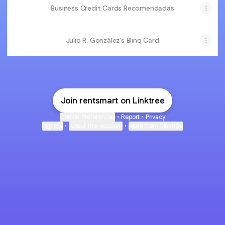
Business Credit Cards Recomendadas
Julio R. González's Blinq Card
Join rentsmart on Linktree
Cookie Preferences
•
Report
•
Privacy
Explore
•
About this account
•
More from Linktree