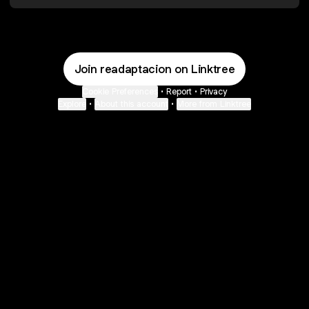
Join readaptacion on Linktree
Cookie Preferences
•
Report
•
Privacy
Explore
•
About this account
•
More from Linktree